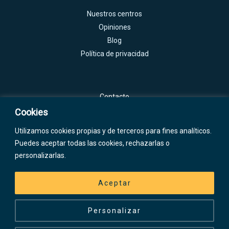
Nuestros centros
Opiniones
Blog
Política de privacidad
Contacto
Cookies
Calle Vilamur, 20
08014 Barceona
Utilizamos cookies propias y de terceros para fines analíticos.
614 349 096
Puedes aceptar todas las cookies, rechazarlas o
personalizarlas.
Aceptar
Copyright © 2026 Velltec.
Personalizar