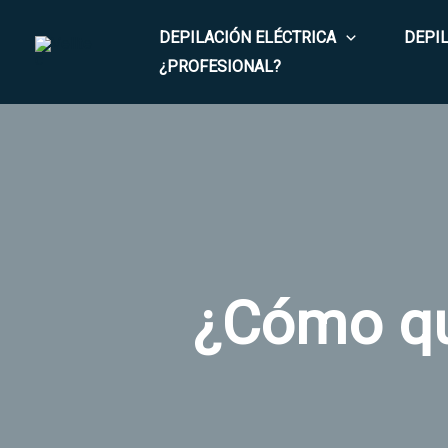
Ir
DEPILACIÓN ELÉCTRICA
DEPI
al
¿PROFESIONAL?
contenido
¿Cómo qui