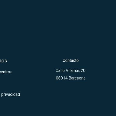
nos
Contacto
Calle Vilamur, 20
centros
08014 Barceona
614 349 096
e privacidad